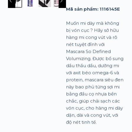
Mã sản phẩm:
1116145E
Muốn mi dày mà không
bị vón cục ? Hãy sở hữu
hàng mi cong vút và rõ
nét tuyệt đỉnh với
Mascara So Defined
Volumizing. Được bổ sung
dầu thầu dầu, dưỡng mi
với axit béo omega-6 và
protein, mascara siêu đen
này bao phủ từng sợi mi
bằng đầu cọ nhựa bền
chắc, giúp chải sạch các
vón cục, cho hàng mi dày
dặn, dài và cong vút, với
độ nét tinh tế.