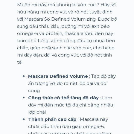
Muốn mi dày mà không bị vón cục ? Hãy sở
hữu hàng mi cong vút và rõ nét tuyệt đỉnh
với Mascara So Defined Volumizing. Được bổ
sung dầu thầu dầu, dưỡng mi với axit béo
omega-6 và protein, mascara siêu đen này
bao phủ từng sợi mi bằng đầu cọ nhựa bền
chắc, giúp chải sạch các vón cục, cho hàng
mi dày dặn, dài và cong vút, với độ nét tinh
tế.
Mascara Defined Volume
: Tạo độ dày
ấn tượng với độ rõ nét, độ dài và độ
cong
Công thức có thể tăng độ dày
: Làm
dày mi đến mức tối đa chỉ bằng nhiều
lớp chải.
Thành phần cao cấp
: Mascara này
chứa dầu thầu dầu giàu omega-6,
chứa các protein và chất dinh dưỡng