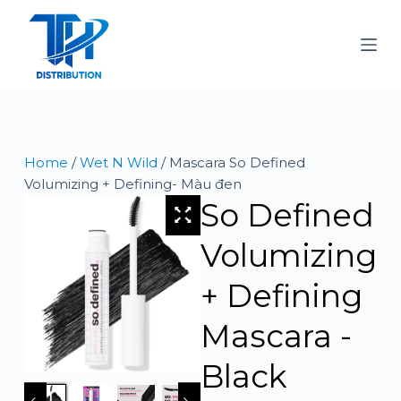
S
k
i
p
t
o
c
Home
/
Wet N Wild
/ Mascara So Defined
o
Volumizing + Defining- Màu đen
n
So Defined
t
e
Volumizing
n
t
+ Defining
Mascara -
Black