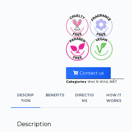
Contact us
Categories
Wet N Wild
,
MẮT
DESCRIP
BENEFITS
DIRECTIO
HOW IT
TION
NS
WORKS
Description