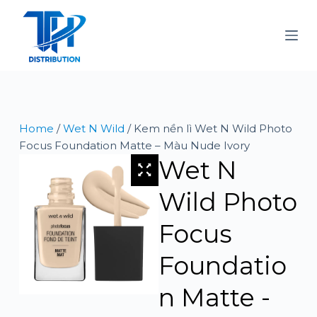
S
k
i
p
t
o
c
Home
/
Wet N Wild
/ Kem nền lì Wet N Wild Photo
o
Focus Foundation Matte – Màu Nude Ivory
n
Wet N
t
e
Wild Photo
n
t
Focus
Foundatio
n Matte -