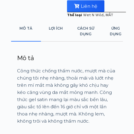
Liên hệ
Thể loại
Wet N Wild
,
MẮT
MÔ TẢ
LỢI ÍCH
CÁCH SỬ
ỨNG
DỤNG
DỤNG
Mô tả
Công thức chống thấm nước, mượt mà của
chúng tôi nhẹ nhàng, thoải mái và lướt nhẹ
trên mí mắt mà không gây khó chịu hay
kéo căng vùng da mắt mỏng manh. Công
thức gel satin mang lại màu sắc bền lâu,
giàu sắc tố lên đến 16 giờ chỉ với một lần
thoa nhẹ nhàng, mượt mà. Không lem,
không trôi và không thấm nước.