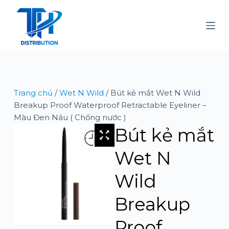
C
h
u
y
ể
n
đ
Trang chủ
/
Wet N Wild
/ Bút kẻ mắt Wet N Wild
ế
Breakup Proof Waterproof Retractable Eyeliner –
n
Màu Đen Nâu ( Chống nước )
p
Bút kẻ mắt
h
ầ
Wet N
n
n
Wild
ộ
i
Breakup
d
u
Proof