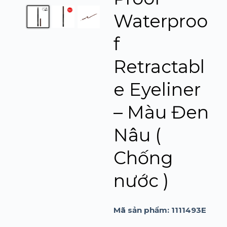
n
g
Waterproo
f
Retractabl
e Eyeliner
– Màu Đen
Nâu (
Chống
nước )
Mã sản phẩm:
1111493E