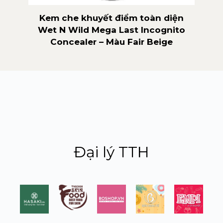
ild
Kem che khuyết điểm toàn diện
K
g
Wet N Wild Mega Last Incognito
Wil
Concealer – Màu Fair Beige
Đại lý TTH