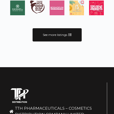
See more listings
TTH PHARMACEUTICALS – COSMETICS