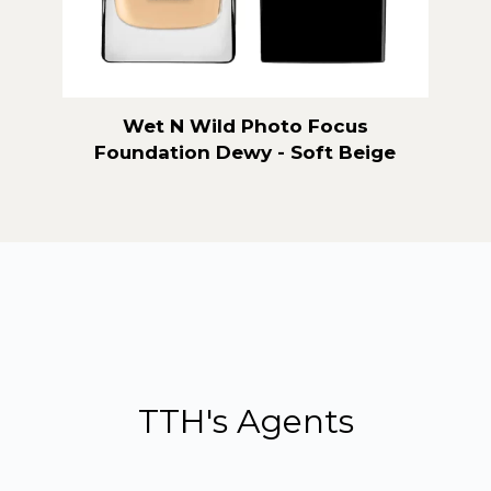
ose
Wet N Wild Photo Focus
k
Foundation Dewy - Soft Beige
F
TTH's Agents