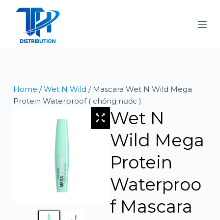
S
k
i
p
t
o
c
Home
/
Wet N Wild
/ Mascara Wet N Wild Mega
o
Protein Waterproof ( chống nước )
n
Wet N
t
e
Wild Mega
n
t
Protein
Waterproo
f Mascara